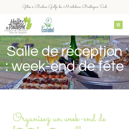
Gîtes à Baden Golfe du Morbihan Bretagne Sud
+33 (0)6 37 70 51 67
contact@leshautsdetoulvern.com
Salle de réception
: week-end de fête
20 mai 2017
Organisez un week-end de